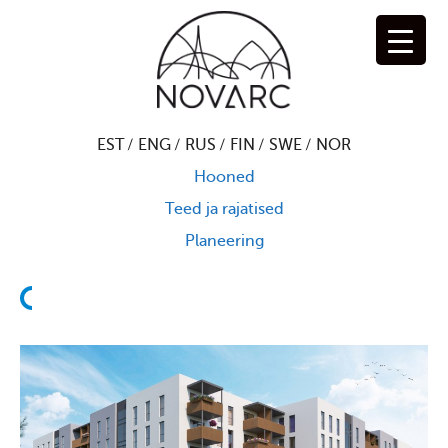
Hopp
til
innhold
EST
ENG
RUS
FIN
SWE
NOR
Hooned
Teed ja rajatised
Planeering
T
i
l
b
a
k
e