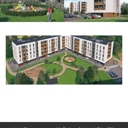
A. H. Tammsaare tee 92, Tallinn / tel
626 0000