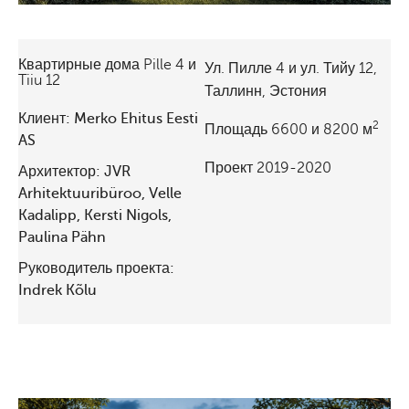
Квартирные дома Pille 4 и
Ул. Пилле 4 и ул. Тийу 12,
Tiiu 12
Таллинн, Эстония
Клиент: Merko Ehitus Eesti
2
Площадь 6600 и 8200 м
AS
Проект 2019-2020
Архитектор: JVR
Arhitektuuribüroo, Velle
Kadalipp, Kersti Nigols,
Paulina Pähn
Руководитель проекта:
Indrek Kõlu