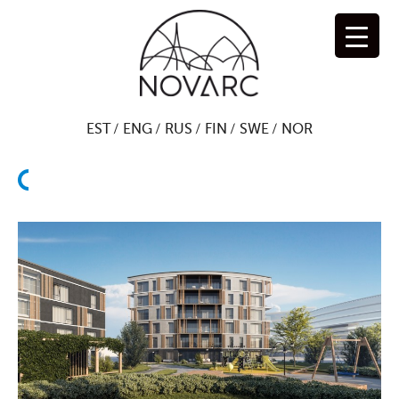
Перейти
к
содержимому
EST
ENG
RUS
FIN
SWE
NOR
Н
а
з
а
д