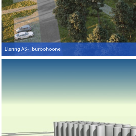
Elering AS-i büroohoone