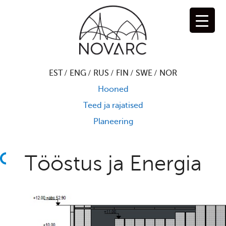
Skip
to
content
EST
ENG
RUS
FIN
SWE
NOR
Hooned
Teed ja rajatised
Planeering
Tööstus ja Energia
T
a
g
a
s
i