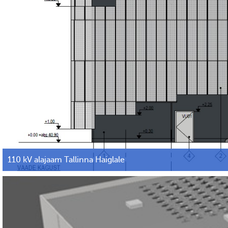
110 kV alajaam Tallinna Haiglale