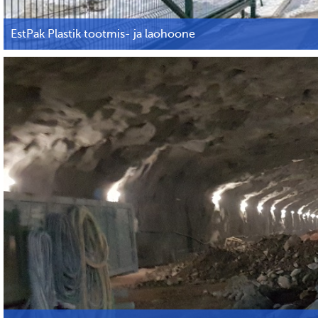
EstPak Plastik tootmis- ja laohoone