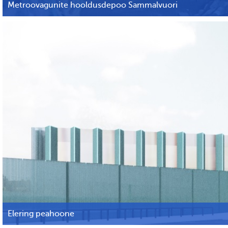
Metroovagunite hooldusdepoo Sammalvuori
Elering peahoone