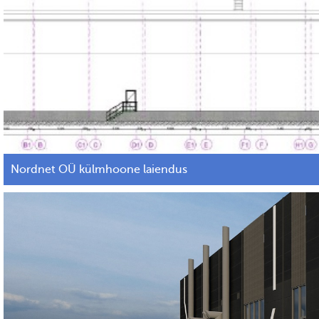
Nordnet OÜ külmhoone laiendus