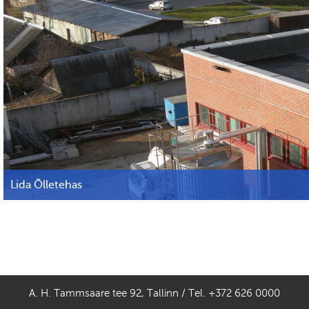
Lida Õlletehas
A. H. Tammsaare tee 92, Tallinn / tel
626 0000
A. H. Tammsaare tee 92, Tallinn / Tel. +372 626 0000