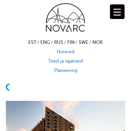
Skip
to
content
EST
ENG
RUS
FIN
SWE
NOR
Hooned
Teed ja rajatised
Planeering
T
a
g
a
s
i