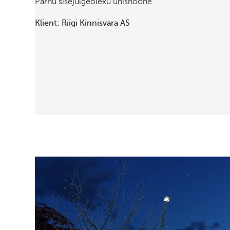
Pärnu sisejulgeoleku ühishoone
Klient: Riigi Kinnisvara AS