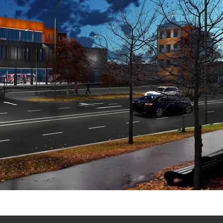
A. H. Tammsaare tee 92, Tallinn / tel
626 0000