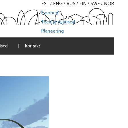
EST
ENG
RUS
FIN
SWE
NOR
Hooned
Teed ja rajatised
Planeering
ised
Kontakt